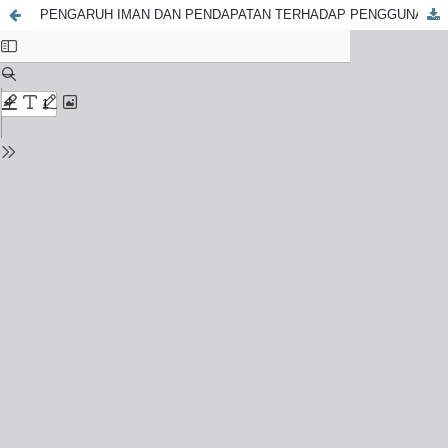
PENGARUH IMAN DAN PENDAPATAN TERHADAP PENGGUNAAN UANG ELEKTRONIK